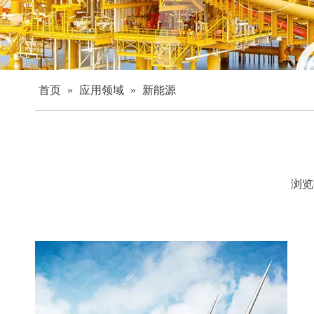
首页
»
应用领域
»
新能源
浏
["facebook","twitter","line","wechat","linkedin","pinterest",